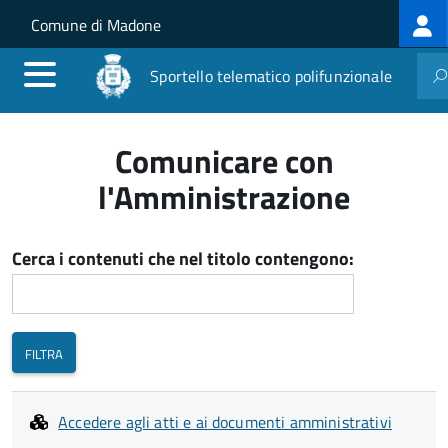
Log
Salta al contenuto principale
Skip to site navigation
Comune di Madone
me
Sportello telematico polifunzionale
Comunicare con
l'Amministrazione
Cerca i contenuti che nel titolo contengono:
Accedere agli atti e ai documenti amministrativi