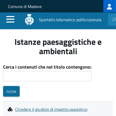
Log
Salta al contenuto principale
Skip to site navigation
Comune di Madone
me
Sportello telematico polifunzionale
Istanze paesaggistiche e
ambientali
Cerca i contenuti che nel titolo contengono:
Chiedere il giudizio di impatto paesistico