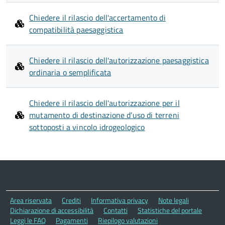
Chiedere il rilascio dell'accertamento di
compatibilità paesaggistica
Chiedere il rilascio dell'autorizzazione paesaggistica
ordinaria o semplificata
Chiedere il rilascio dell'autorizzazione per il
mutamento di destinazione d’uso di terreni
sottoposti a vincolo idrogeologico
Area riservata
Crediti
Informativa privacy
Note legali
Dichiarazione di accessibilità
Contatti
Statistiche del portale
Leggi le FAQ
Pagamenti
Riepilogo valutazioni