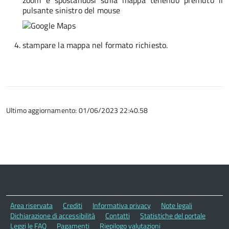
zoom e spostandosi sulla mappa tenendo premuto il
pulsante sinistro del mouse
stampare la mappa nel formato richiesto.
Ultimo aggiornamento: 01/06/2023 22:40.58
Area riservata
Crediti
Informativa privacy
Note legali
Dichiarazione di accessibilità
Contatti
Statistiche del portale
Leggi le FAQ
Pagamenti
Riepilogo valutazioni