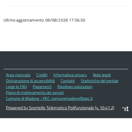
Ultimo aggiornamento: 06/08/2026 17:56.50
Area riservata
Crediti
Informativa privacy
Note legali
Dichiarazione di accessibilità
Contatti
Statistiche del portale
Leggi le FAQ
Pagamenti
Riepilogo valutazioni
Piano di miglioramento dei servizi
Comune di Madone - PEC: comunemadone@pec.it
Powered by Sportello Telematico Polifunzionale (v. 10.41.2)